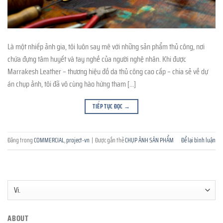
Là một nhiếp ảnh gia, tôi luôn say mê với những sản phẩm thủ công, nơi
chứa đựng tâm huyết và tay nghề của người nghệ nhân. Khi được
Marrakesh Leather – thương hiệu đồ da thủ công cao cấp – chia sẻ về dự
án chụp ảnh, tôi đã vô cùng hào hứng tham […]
TIẾP TỤC ĐỌC
→
Đăng trong
COMMERCIAL
,
project-vn
|
Được gắn thẻ
CHỤP ẢNH SẢN PHẨM
Để lại bình luận
ABOUT