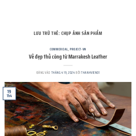
LƯU TRỮ THẺ:
CHỤP ẢNH SẢN PHẨM
COMMERCIAL
,
PROJECT-VN
Vẻ đẹp thủ công từ Marrakesh Leather
ĐĂNG VÀO
THÁNG 4 19, 2024
BỞI
THANHVIEN01
19
Th4