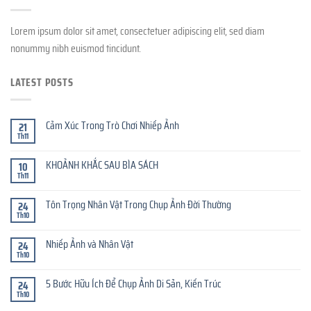
Lorem ipsum dolor sit amet, consectetuer adipiscing elit, sed diam
nonummy nibh euismod tincidunt.
LATEST POSTS
Cảm Xúc Trong Trò Chơi Nhiếp Ảnh
21
Th11
KHOẢNH KHẮC SAU BÌA SÁCH
10
Th11
Tôn Trọng Nhân Vật Trong Chụp Ảnh Đời Thường
24
Th10
Nhiếp Ảnh và Nhân Vật
24
Th10
5 Bước Hữu Ích Để Chụp Ảnh Di Sản, Kiến Trúc
24
Th10