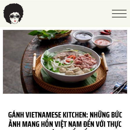
GÁNH VIETNAMESE KITCHEN: NHỮNG BỨC
ẢNH MANG HỒN VIỆT NAM ĐẾN VỚI THỰC