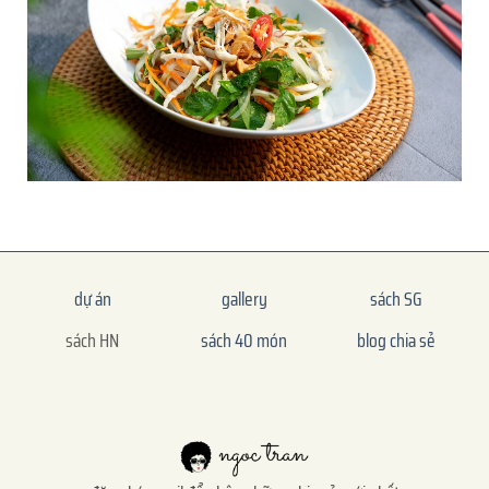
dự án
gallery
sách SG
sách HN
sách 40 món
blog chia sẻ